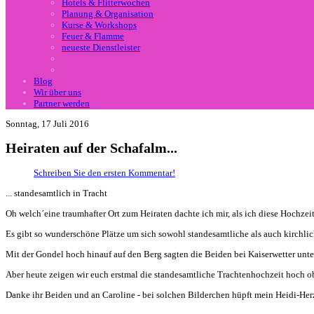
Hotels & Flitterwochen
Planung & Organisation
Kurse & Workshops
Feuer & Flamme
neueste Dienstleister
Blog
Wir über uns
Partner werden
Sonntag, 17 Juli 2016
Heiraten auf der Schafalm...
Schreiben Sie den ersten Kommentar!
... standesamtlich in Tracht
Oh welch´eine traumhafter Ort zum Heiraten dachte ich mir, als ich diese Hochzei
Es gibt so wunderschöne Plätze um sich sowohl standesamtliche als auch kirchlic
Mit der Gondel hoch hinauf auf den Berg sagten die Beiden bei Kaiserwetter unter
Aber heute zeigen wir euch erstmal die standesamtliche Trachtenhochzeit hoch o
Danke ihr Beiden und an Caroline - bei solchen Bilderchen hüpft mein Heidi-Her