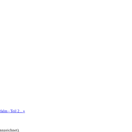
alm - Teil 2... »
nnzeichnet).