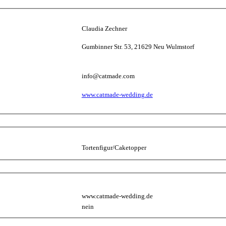
Claudia Zechner
Gumbinner Str. 53, 21629 Neu Wulmstorf
info@catmade.com
www.catmade-wedding.de
Tortenfigur/Caketopper
www.catmade-wedding.de
nein