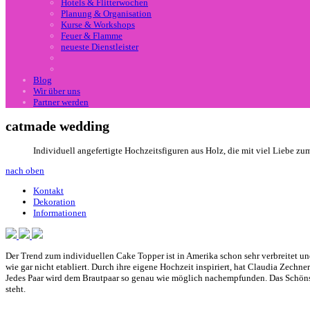
Hotels & Flitterwochen
Planung & Organisation
Kurse & Workshops
Feuer & Flamme
neueste Dienstleister
Blog
Wir über uns
Partner werden
catmade wedding
Individuell angefertigte Hochzeitsfiguren aus Holz, die mit viel Liebe z
nach oben
Kontakt
Dekoration
Informationen
Der Trend zum individuellen Cake Topper ist in Amerika schon sehr verbreitet und
wie gar nicht etabliert. Durch ihre eigene Hochzeit inspiriert, hat Claudia Zech
Jedes Paar wird dem Brautpaar so genau wie möglich nachempfunden. Das Schönste
steht.