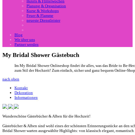
Hotels & Flitterwochen
Planung & Organisation
Kurse & Workshops
Feuer & Flamme
neueste Dienstleister
Blog
Wir über uns
Partner werden
My Bridal Shower Gästebuch
Im
My
Bridal
Shower
Onlineshop findet ihr alles, was das
Bride
to Be-Herz
zum Stil der Hochzeit! Zum einfach, sicher und ganz bequem Online-Sho
nach oben
Kontakt
Dekoration
Informationen
Wunderschöne Gästebücher & Alben für die Hochzeit!
Gästebücher & Alben sind wohl eines der schönsten Erinnerungsstücke an den schö
Bridal
Shower
warten ausgewählte Highlights: von klassisch elegant, romantisch 