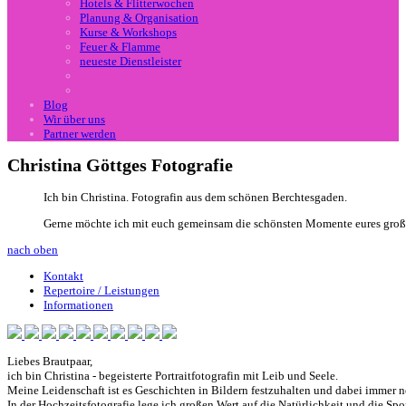
Hotels & Flitterwochen
Planung & Organisation
Kurse & Workshops
Feuer & Flamme
neueste Dienstleister
Blog
Wir über uns
Partner werden
Christina Göttges Fotografie
Ich bin
Christina
. Fotografin aus dem schönen Berchtesgaden.
Gerne möchte ich mit euch gemeinsam die schönsten Momente eures große
nach oben
Kontakt
Repertoire / Leistungen
Informationen
Liebes Brautpaar,
ich bin
Christina
- begeisterte Portraitfotografin mit Leib und Seele.
Meine Leidenschaft ist es Geschichten in Bildern festzuhalten und dabei immer 
In der Hochzeitsfotografie lege ich großen Wert auf die Natürlichkeit und die Sp