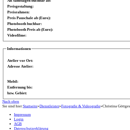
An Samstagen buchbar ab:
Preisgestaltung:
Preisrahmen:
Preis Pauschale ab (Euro):
Photobooth buchbar:
Photobooth Preis ab (Euro):
Videofilme:
Informationen
Atelier vor Ort:
Adresse Atelier:
Mobil:
Entfernung bis:
bzw. Gebiet:
Nach oben
Sie sind hier:
Startseite
»
Dienstleister
»
Fotografie & Videografie
»
Christina Göttges
Impressum
Login
AGB
Datenschutzerklärung