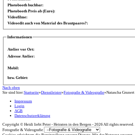
Photobooth buchbar:
Photobooth Preis ab (Euro):
Videofilme:
Videoedit auch von Material des Brautpaares?:
Informationen
Atelier vor Ort:
Adresse Atelier:
Mobil:
bzw. Gebiet:
Nach oben
Sie sind hier:
Startseite
»
Dienstleister
»
Fotografie & Videografie
»
Natascha Grunert
Impressum
Login
AGB
Datenschutzerklärung
Copyright ©
Heidi liebt Peter - Heiraten in den Bergen -
2026 All rights reserved.
Fotografie & Videografie
Cookies erleichtern die Bereitstellung unserer Dienste. Mit der Nutzung unserer