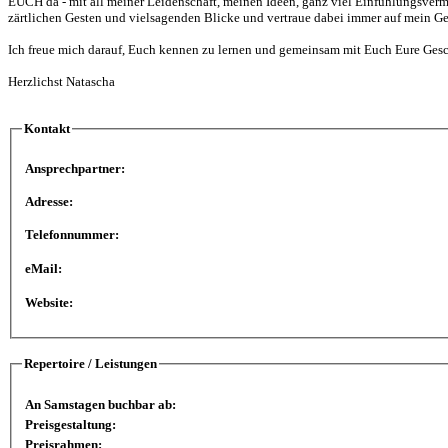
EUCH da - mit all meiner Leidenschaft, meinen Ideen, ganz viel Einfühlungsverm
zärtlichen Gesten und vielsagenden Blicke und vertraue dabei immer auf mein Ges
Ich freue mich darauf, Euch kennen zu lernen und gemeinsam mit Euch Eure Gesc
Herzlichst Natascha
Kontakt
Ansprechpartner:
Adresse:
Telefonnummer:
eMail:
Website:
Repertoire / Leistungen
An Samstagen buchbar ab:
Preisgestaltung:
Preisrahmen: