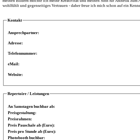
meinen Bildern möchte ich meine Kreativität und meinen Sinn für Ästhetik zum A
wohlfühlt und gegenseitiges Vertrauen - daher freue ich mich schon auf ein Kenn
Kontakt
Ansprechpartner:
Adresse:
Telefonnummer:
eMail:
Website:
Repertoire / Leistungen
An Samstagen buchbar ab:
Preisgestaltung:
Preisrahmen:
Preis Pauschale ab (Euro):
Preis pro Stunde ab (Euro):
Photobooth buchbar: