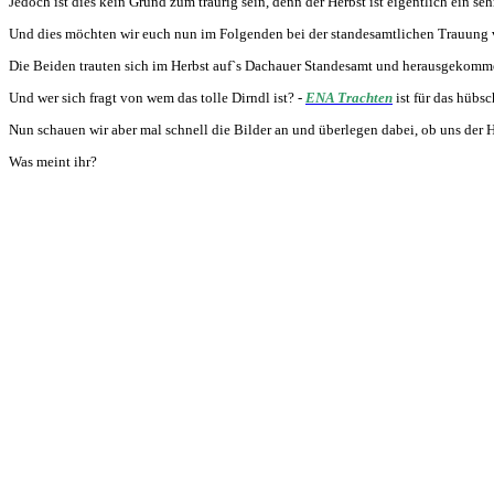
Jedoch ist dies kein Grund zum traurig sein, denn der Herbst ist eigentlich ein s
Und dies möchten wir euch nun im Folgenden bei der standesamtlichen Trauung 
Die Beiden trauten sich im Herbst auf`s Dachauer Standesamt und herausgekomm
Und wer sich fragt von wem das tolle Dirndl ist? -
ENA Trachten
ist für das hübs
Nun schauen wir aber mal schnell die Bilder an und überlegen dabei, ob uns der H
Was meint ihr?