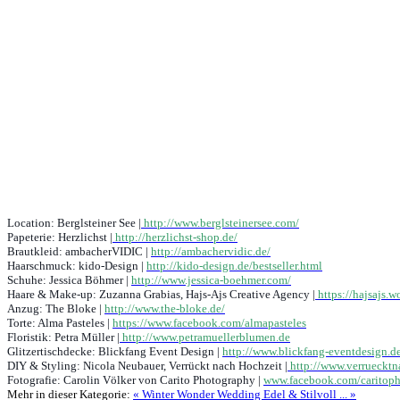
Location: Berglsteiner See |
http://www.berglsteinersee.com/
Papeterie: Herzlichst |
http://herzlichst-shop.de/
Brautkleid: ambacherVIDIC |
http://ambachervidic.de/
Haarschmuck: kido-Design |
http://kido-design.de/bestseller.html
Schuhe: Jessica Böhmer |
http://www.jessica-boehmer.com/
Haare & Make-up: Zuzanna Grabias, Hajs-Ajs Creative Agency |
https://hajsajs.
Anzug: The Bloke |
http://www.the-bloke.de/
Torte: Alma Pasteles |
https://www.facebook.com/almapasteles
Floristik: Petra Müller |
http://www.petramuellerblumen.de
Glitzertischdecke: Blickfang Event Design |
http://www.blickfang-eventdesign.de/
DIY & Styling: Nicola Neubauer, Verrückt nach Hochzeit |
http://www.verruecktn
Fotografie: Carolin Völker von
Carito
Photography |
www.facebook.com/caritop
Mehr in dieser Kategorie:
« Winter Wonder Wedding
Edel & Stilvoll ... »