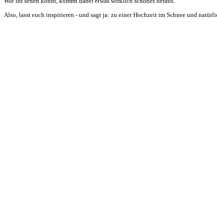
Wie ihr sehen könnt, kommt dabei etwas wirklich schönes heraus.
Also, lasst euch inspirieren - und sagt ja: zu einer Hochzeit im Schnee und natürl