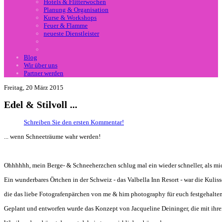
Hotels & Flitterwochen
Planung & Organisation
Kurse & Workshops
Feuer & Flamme
neueste Dienstleister
Blog
Wir über uns
Partner werden
Freitag, 20 März 2015
Edel & Stilvoll ...
Schreiben Sie den ersten Kommentar!
... wenn Schneeträume wahr werden!
Ohhhhhh, mein Berge- & Schneeherzchen schlug mal ein wieder schneller, als mich
Ein wunderbares Örtchen in der Schweiz - das Valbella Inn Resort - war die Kuliss
die das liebe Fotografenpärchen von me & him photography für euch festgehalten
Geplant und entworfen wurde das Konzept von
Jacqueline Deininger
, die mit ihr