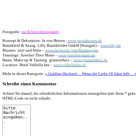
Fotografie:
me & him photography
Konzept & Dekoration: Ja von Herzen -
www.javonherzen.de
Brautkleid & Anzug: Lilly Brautkleider GmbH (Stuttgart) –
www.lilly.de
Blumen: stiel und blüte –
www.facebook.com/Blumengala
Trauringe: Juwelier Theo Maier –
www.juwelier-maier.de
Haare, Make-up & Tanning: glamourface –
www.glamourface.de
Location: Hotel Valbella Inn –
www.valbellainn.ch
Mehr in dieser Kategorie:
« Goldige Hochzeit ...
Wenn die Liebe 18 Jahre hält ... 
Schreibe einen Kommentar
Achten Sie darauf, die erforderlichen Informationen einzugeben (mit Stern * geke
HTML-Code ist nicht erlaubt.