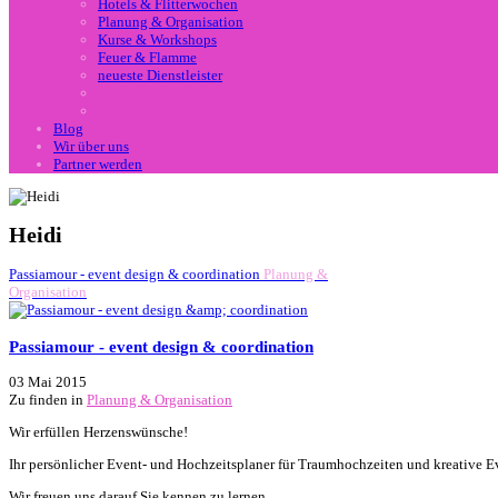
Hotels & Flitterwochen
Planung & Organisation
Kurse & Workshops
Feuer & Flamme
neueste Dienstleister
Blog
Wir über uns
Partner werden
Heidi
Passiamour - event design & coordination
Planung &
Organisation
Passiamour - event design & coordination
03 Mai 2015
Zu finden in
Planung & Organisation
Wir erfüllen Herzenswünsche!
Ihr persönlicher Event- und Hochzeitsplaner für Traumhochzeiten und kreative E
Wir freuen uns darauf Sie kennen zu lernen.