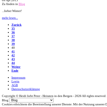
09 Apr 2015
Zu finden in
Blog
...lieber Winter!
mehr lesen...
Zurück
35
36
37
38
39
40
41
42
43
44
Weiter
Ende
Impressum
Login
AGB
Datenschutzerklärung
Copyright ©
Heidi liebt Peter - Heiraten in den Bergen -
2026 All rights reserved.
Blog
Cookies erleichtern die Bereitstellung unserer Dienste. Mit der Nutzung unserer 