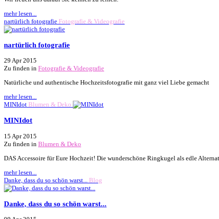
mehr lesen...
nartürlich fotografie
Fotografie & Videografie
nartürlich fotografie
29 Apr 2015
Zu finden in
Fotografie & Videografie
Natürliche und authentische Hochzeitsfotografie mit ganz viel Liebe gemacht
mehr lesen...
MINIdot
Blumen & Deko
MINIdot
15 Apr 2015
Zu finden in
Blumen & Deko
DAS Accessoire für Eure Hochzeit! Die wunderschöne Ringkugel als edle Alterna
mehr lesen...
Danke, dass du so schön warst...
Blog
Danke, dass du so schön warst...