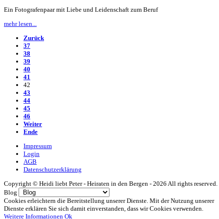
Ein Fotografenpaar mit Liebe und Leidenschaft zum Beruf
mehr lesen...
Zurück
37
38
39
40
41
42
43
44
45
46
Weiter
Ende
Impressum
Login
AGB
Datenschutzerklärung
Copyright ©
Heidi liebt Peter - Heiraten in den Bergen -
2026 All rights reserved.
Blog
Cookies erleichtern die Bereitstellung unserer Dienste. Mit der Nutzung unserer
Dienste erklären Sie sich damit einverstanden, dass wir Cookies verwenden.
Weitere Informationen
Ok