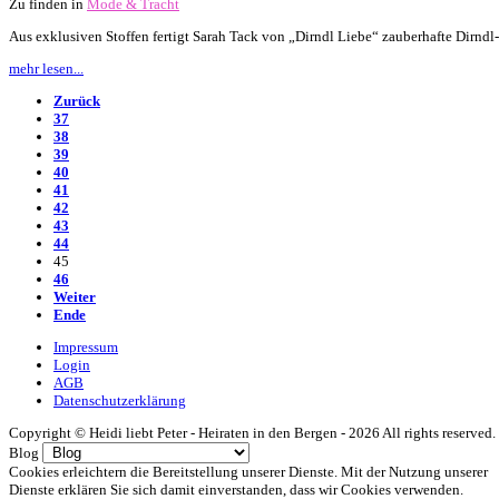
Zu finden in
Mode & Tracht
Aus exklusiven Stoffen fertigt Sarah Tack von „Dirndl Liebe“ zauberhafte Dirndl-
mehr lesen...
Zurück
37
38
39
40
41
42
43
44
45
46
Weiter
Ende
Impressum
Login
AGB
Datenschutzerklärung
Copyright ©
Heidi liebt Peter - Heiraten in den Bergen -
2026 All rights reserved.
Blog
Cookies erleichtern die Bereitstellung unserer Dienste. Mit der Nutzung unserer
Dienste erklären Sie sich damit einverstanden, dass wir Cookies verwenden.