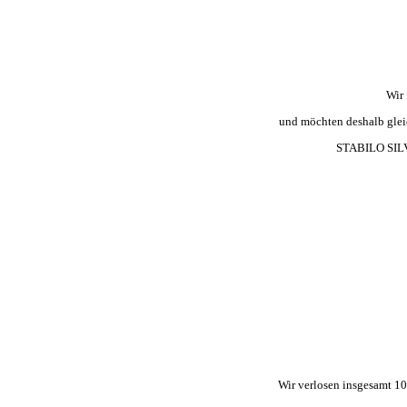
Wir 
und möchten deshalb glei
STABILO SILVE
Wir verlosen insgesamt 1