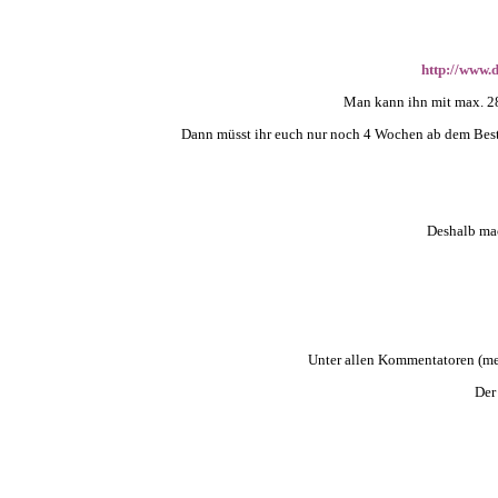
http://www.
Man kann ihn mit max. 28
Dann müsst ihr euch nur noch 4 Wochen ab dem Beste
Deshalb mac
Unter allen Kommentatoren (meh
Der